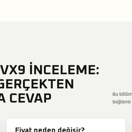
VX9 İNCELEME:
 GERÇEKTEN
Bu bölüm 
SA CEVAP
bağlamlı 
Fiyat neden değişir?