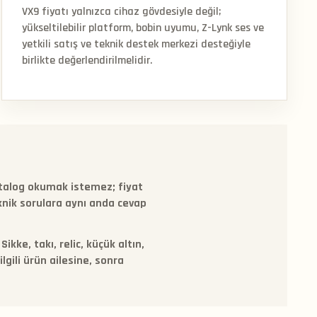
VX9 fiyatı yalnızca cihaz gövdesiyle değil;
yükseltilebilir platform, bobin uyumu, Z-Lynk ses ve
yetkili satış ve teknik destek merkezi desteğiyle
birlikte değerlendirilmelidir.
atalog okumak istemez; fiyat
eknik sorulara aynı anda cevap
ke, takı, relic, küçük altın,
lgili ürün ailesine, sonra