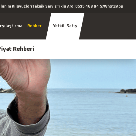
llanım Kılavuzları
Teknik Servis
Tıkla Ara: 0535 468 94 57
WhatsApp
rşılaştırma
Rehber
Yetkili Satış
Fiyat Rehberi