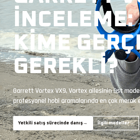
İNCELEME:
KIME GERÇ
GEREKLI?
Garrett Vortex VX9, Vortex ailesinin üst modeli
profesyonel hobi aramalarında en çok merak ed
Yetkili satış sürecinde danış
→
İlgili modeller
→