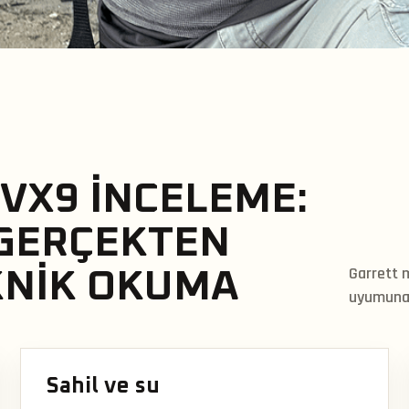
VX9 İNCELEME:
 GERÇEKTEN
Garrett 
EKNIK OKUMA
uyumuna 
Sahil ve su