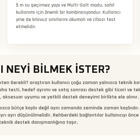
5 m su geçirmez yapı ve Multi-Salt modu, sahil
kullanımı için önemli bir kombinasyondur. Kullanıcı
yine de kılavuz sınırlarını okumalı ve cihazı test
etmelidir.
I NEYI BILMEK ISTER?
ten Gerekli? araştıran kullanıcı çoğu zaman yalnızca teknik k
ha testi, hedef ayrımı ve satış sonrası destek gibi ticari ve t
, aksesuar uyumu ve yetkili destek deneyimi birlikte ele alınır.
ızca bütçe kaybı değil aynı zamanda zeminde zaman kaybıdır. Sik
rı ayrı düşünülmelidir. Rehberdeki bağlantılar kullanıcıyı önce i
 teknik destek danışmanlığına taşır.