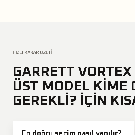
HIZLI KARAR ÖZETI
GARRETT VORTEX 
ÜST MODEL KIME
GEREKLI? IÇIN KI
En doğru seçim nasıl yapılır?