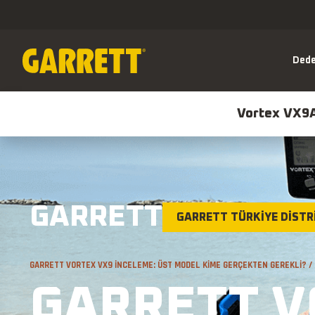
Dede
Vortex VX9
GARRETT
GARRETT TÜRKİYE DİST
Vortex VX9
ACE A
HIZLI AÇ
GARRETT VORTEX VX9 İNCELEME: ÜST MODEL KIME GERÇEKTEN GEREKLI? /
GARRETT V