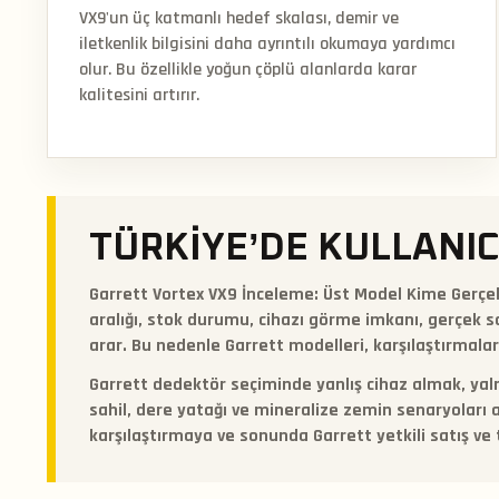
VX9'un üç katmanlı hedef skalası, demir ve
iletkenlik bilgisini daha ayrıntılı okumaya yardımcı
olur. Bu özellikle yoğun çöplü alanlarda karar
kalitesini artırır.
TÜRKIYE’DE KULLANIC
Garrett Vortex VX9 İnceleme: Üst Model Kime Gerçek
aralığı, stok durumu, cihazı görme imkanı, gerçek sa
arar. Bu nedenle Garrett modelleri, karşılaştırmalar
Garrett dedektör seçiminde yanlış cihaz almak, yaln
sahil, dere yatağı ve mineralize zemin senaryoları ay
karşılaştırmaya ve sonunda Garrett yetkili satış ve