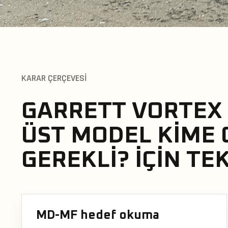
KARAR ÇERÇEVESI
GARRETT VORTEX 
ÜST MODEL KIME
GEREKLI? IÇIN T
MD-MF hedef okuma