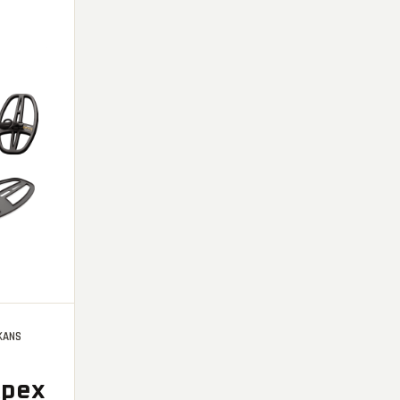
EKANS
Apex