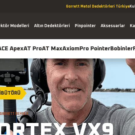
Garrett Metal Dedektörleri Türkiye
Ku
ktör Modelleri
Altın Dedektörleri
Pinpointer
Aksesuarlar
Ka
ACE Apex
AT Pro
AT Max
Axiom
Pro Pointer
Bobinler
RİBÜTÖRÜ
pex
AT Pro
AT Max
Axiom
Pro Pointer
 GARRETT REHBER
ORTEX VX9