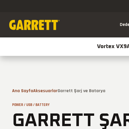
Dede
Vortex VX9
Ana Sayfa
Aksesuarlar
Garrett Şarj ve Batarya
Vortex VX9
ACE A
HIZLI AÇ
POWER / USB / BATTERY
GARRETT ŞA