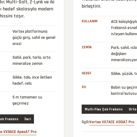
ır; Multi-Salt, Z-Lynk ve iki
birleştirir.
ı hedef skalasıyla modern
hissini taşır.
KULLANIM
ACE kolaylığıyl
frekanslı esnek
Vortex platformuna
isteyen kullanı
güçlü giriş, sahil ve genel
arazi
ZEMIN
Park, sahil, ısl
değişken
Sahil, park, tarla, orta
mineralizasyo
mineralize zemin
HEDEF
Sikke, yüzük, ta
Sikke, takı, ince iletken
hedef, relic
SU
Bobin su geçir
kontrol kutusu
5 m tamamen su
geçirmez
Multi-Flex Çok Frekans
Orta-
ok Frekans
İleri
İlgili:
Vortex VX7
ACE 400i
AT Pro
ex VX9
ACE Apex
AT Pro