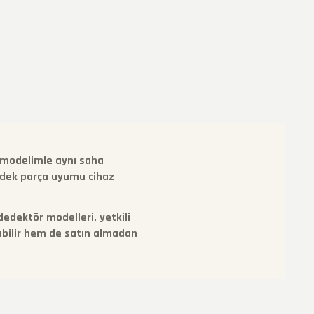
t modelimle aynı saha
yedek parça uyumu cihaz
dedektör modelleri, yetkili
rabilir hem de satın almadan