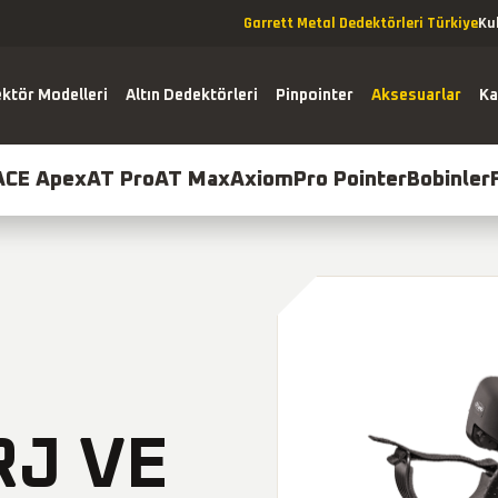
Garrett Metal Dedektörleri Türkiye
Ku
ktör Modelleri
Altın Dedektörleri
Pinpointer
Aksesuarlar
Ka
ACE Apex
AT Pro
AT Max
Axiom
Pro Pointer
Bobinler
pex
AT Pro
AT Max
Axiom
Pro Pointer
RJ VE