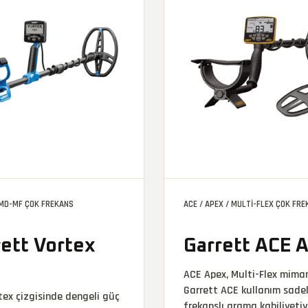
 MD-MF ÇOK FREKANS
ACE / APEX / MULTI-FLEX ÇOK FR
rett Vortex
Garrett ACE 
ACE Apex, Multi-Flex mimar
Garrett ACE kullanım sadel
tex çizgisinde dengeli güç
frekanslı arama kabiliyetiy