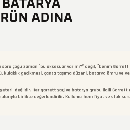
 BATARYA
ÜRÜN ADINA
ğru soru çoğu zaman “bu aksesuar var mı?” değil, “benim Garret
sü, kulaklık gecikmesi, çanta taşıma düzeni, batarya ömrü ve 
terli değildir. Her garrett şarj ve batarya grubu ilgili Garrett 
larıyla birlikte değerlendirilir. Kullanıcı hem fiyat ve stok so