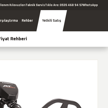
llanım Kılavuzları
Teknik Servis
Tıkla Ara: 0535 468 94 57
WhatsApp
rşılaştırma
Rehber
Yetkili Satış
Fiyat Rehberi