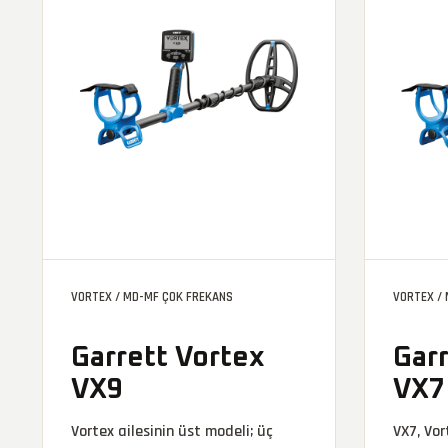
VORTEX / MD-MF ÇOK FREKANS
VORTEX /
Garrett Vortex
Gar
VX9
VX7
Vortex ailesinin üst modeli; üç
VX7, Vor