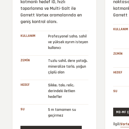
katmanlı hedef ID, hızlı
noktasıd
toparlanma ve Multi-Salt ile
katmanl
Garrett Vortex aramalarında en
Garrett 
geniş kontrol alanı.
KULLANIM
KULLANIM
Profesyonel saha, sahil
ve yüksek ayrım isteyen
kullanıcı
ZEMIN
ZEMIN
Tuzlu sahil, dere yatağı,
mineralize tarla, yoğun
çöplü alan
HEDEF
HEDEF
Sikke, takı, relic,
derindeki iletken
SU
hedefler
SU
5 m tamamen su
MD-MF Ç
geçirmez
İlgili:
Vort