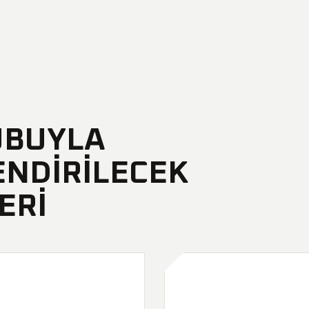
UBUYLA
ENDIRILECEK
ERI