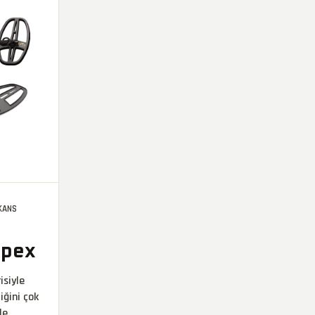
EKANS
Apex
isiyle
iğini çok
le