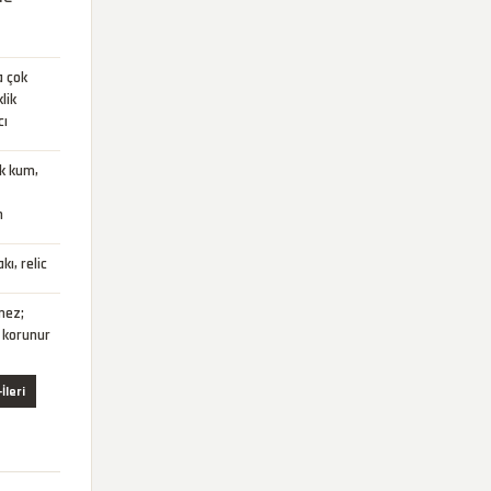
a çok
lik
cı
ak kum,
n
kı, relic
mez;
 korunur
İleri