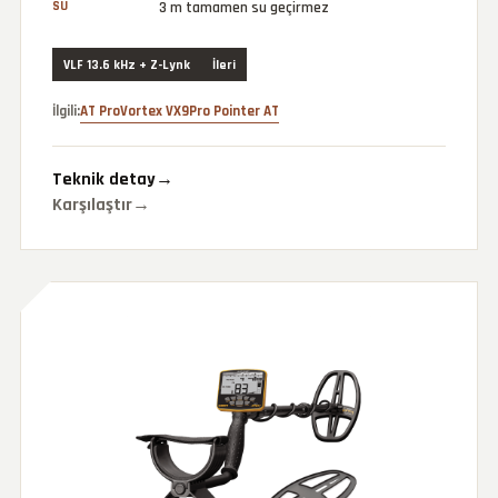
SU
3 m tamamen su geçirmez
VLF 13.6 kHz + Z-Lynk
İleri
İlgili:
AT Pro
Vortex VX9
Pro Pointer AT
Teknik detay
→
Karşılaştır
→