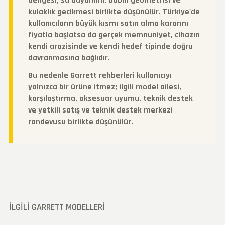
dengesi, su dayanımı, bobin geometrisi ve
kulaklık gecikmesi birlikte düşünülür. Türkiye'de
kullanıcıların büyük kısmı satın alma kararını
fiyatla başlatsa da gerçek memnuniyet, cihazın
kendi arazisinde ve kendi hedef tipinde doğru
davranmasına bağlıdır.
Bu nedenle Garrett rehberleri kullanıcıyı
yalnızca bir ürüne itmez; ilgili model ailesi,
karşılaştırma, aksesuar uyumu, teknik destek
ve yetkili satış ve teknik destek merkezi
randevusu birlikte düşünülür.
İLGILI GARRETT MODELLERI