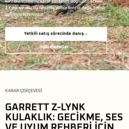
konforu sahadaki karar kalitesini doğrudan etkiler.
Z-Lynk uyumu bu nedenle yalnız konfor değil, teknik
kullanım konusudur.
Yetkili satış sürecinde danış
→
İlgili modeller
→
KARAR ÇERÇEVESI
GARRETT Z-LYNK
KULAKLIK: GECIKME, SES
VE UYUM REHBERI IÇIN