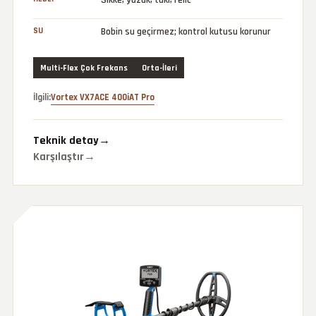
Sikke, yüzük, takı, relic
SU
Bobin su geçirmez; kontrol kutusu korunur
Multi-Flex Çok Frekans
Orta-İleri
İlgili:
Vortex VX7
ACE 400i
AT Pro
Teknik detay
→
Karşılaştır
→