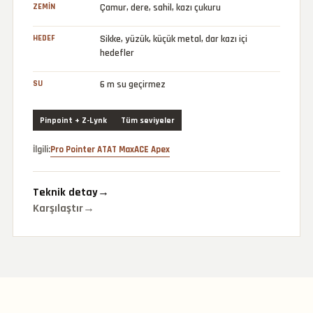
ZEMIN
Çamur, dere, sahil, kazı çukuru
HEDEF
Sikke, yüzük, küçük metal, dar kazı içi
hedefler
SU
6 m su geçirmez
Pinpoint + Z-Lynk
Tüm seviyeler
İlgili:
Pro Pointer AT
AT Max
ACE Apex
Teknik detay
→
Karşılaştır
→