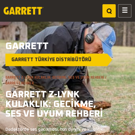
GARRETT
GARRETT TÜRKİYE DİSTRİBÜTÖRÜ
HIZLI AÇ
Vortex VX9
ACE Apex
GARRETT Z-LYNK KULAKLIK: GECIKME, SES VE UYUM REHBERI /
GARRETT REHBER
AT Pro
AT Max
GARRETT Z-LYNK
Axiom
Pro Pointer
KULAKLIK: GECIKME,
SES VE UYUM REHBERI
Dedektörde ses gecikmesi, ton ayrımı ve kulaklık