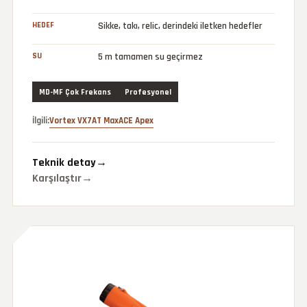
HEDEF
Sikke, takı, relic, derindeki iletken hedefler
SU
5 m tamamen su geçirmez
MD-MF Çok Frekans
Profesyonel
İlgili:
Vortex VX7
AT Max
ACE Apex
Teknik detay
→
Karşılaştır
→