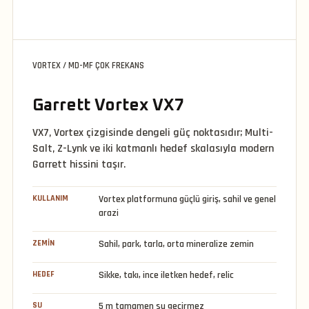
VORTEX / MD-MF ÇOK FREKANS
Garrett Vortex VX7
VX7, Vortex çizgisinde dengeli güç noktasıdır; Multi-
Salt, Z-Lynk ve iki katmanlı hedef skalasıyla modern
Garrett hissini taşır.
KULLANIM
Vortex platformuna güçlü giriş, sahil ve genel
arazi
ZEMIN
Sahil, park, tarla, orta mineralize zemin
HEDEF
Sikke, takı, ince iletken hedef, relic
SU
5 m tamamen su geçirmez