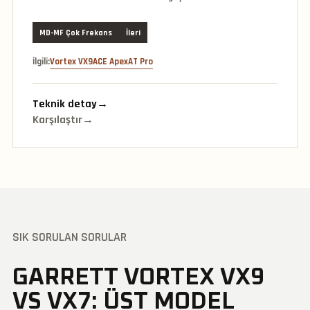
MD-MF Çok Frekans
İleri
İlgili:
Vortex VX9
ACE Apex
AT Pro
Teknik detay
→
Karşılaştır
→
SIK SORULAN SORULAR
GARRETT VORTEX VX9
VS VX7: ÜST MODEL