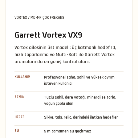
VORTEX / MD-MF ÇOK FREKANS
Garrett Vortex VX9
Vortex ailesinin üst modeli; üç katmanlı hedef ID,
hızlı toparlanma ve Multi-Salt ile Garrett Vortex
aramalarında en geniş kontrol alanı.
KULLANIM
Profesyonel saha, sahil ve yüksek ayrım
isteyen kullanıcı
ZEMIN
Tuzlu sahil, dere yatağı, mineralize tarla,
yoğun çöplü alan
HEDEF
Sikke, takı, relic, derindeki iletken hedefler
SU
5 m tamamen su geçirmez