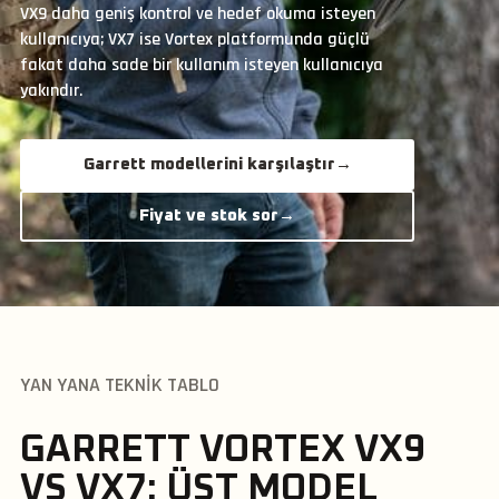
VX9 daha geniş kontrol ve hedef okuma isteyen
kullanıcıya; VX7 ise Vortex platformunda güçlü
fakat daha sade bir kullanım isteyen kullanıcıya
yakındır.
Garrett modellerini karşılaştır
→
Fiyat ve stok sor
→
YAN YANA TEKNIK TABLO
GARRETT VORTEX VX9
VS VX7: ÜST MODEL