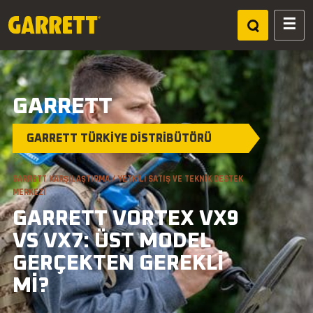
GARRETT
GARRETT TÜRKİYE DİSTRİBÜTÖRÜ
HIZLI AÇ
Vortex VX9
ACE Apex
GARRETT KARŞILAŞTIRMA / YETKILI SATIŞ VE TEKNIK DESTEK
MERKEZI
AT Pro
AT Max
GARRETT VORTEX VX9
Axiom
Pro Pointer
VS VX7: ÜST MODEL
GERÇEKTEN GEREKLI
MI?