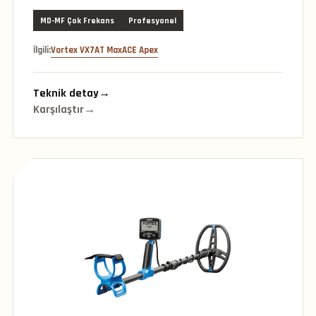
MD-MF Çok Frekans
Profesyonel
İlgili:
Vortex VX7
AT Max
ACE Apex
Teknik detay
→
Karşılaştır
→