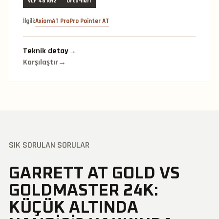
VLF 48 kHz
Orta-İleri
İlgili:
Axiom
AT Pro
Pro Pointer AT
Teknik detay
→
Karşılaştır
→
SIK SORULAN SORULAR
GARRETT AT GOLD VS
GOLDMASTER 24K:
KÜÇÜK ALTINDA