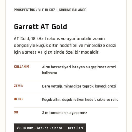
PROSPECTING / VLF 18 KHZ + GROUND BALANCE
Garrett AT Gold
AT Gold, 18 kHz frekans ve ayarlanabilir zemin
dengesiyle küçük altın hedefleri ve mineralize arazi
için Garrett AT çizgisinde özel bir modeldir.
KULLANIM
Altın hassasiyeti isteyen su geçirmez arazi
kullanımı
ZEMIN
Dere yatağı, mineralize toprak, kayaçlı arazi
HEDEF
Küçük altın, düşük iletken hedef, sikke ve relic
SU
3 m tamamen su geçirmez
VLF 18 kHz + Ground Balance
Orta-İleri