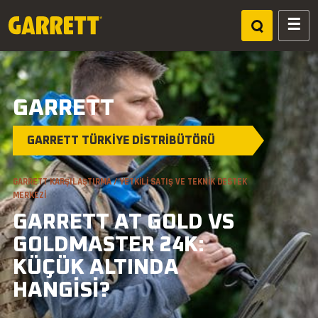
GARRETT
GARRETT TÜRKİYE DİSTRİBÜTÖRÜ
HIZLI AÇ
Vortex VX9
ACE Apex
GARRETT KARŞILAŞTIRMA / YETKILI SATIŞ VE TEKNIK DESTEK
MERKEZI
AT Pro
AT Max
GARRETT AT GOLD VS
Axiom
Pro Pointer
GOLDMASTER 24K:
KÜÇÜK ALTINDA
HANGISI?