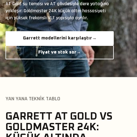
AT Gold su teması ve AT gövdesiyle dere yatağına
yaklaşır; Goldmaster 24K küçük altın hassasiyeti
için yüksek frekanslı VLF yapısıyla ayrılır.
Garrett modellerini karşılaştır
→
Fiyat ve stok sor
→
YAN YANA TEKNIK TABLO
GARRETT AT GOLD VS
GOLDMASTER 24K: