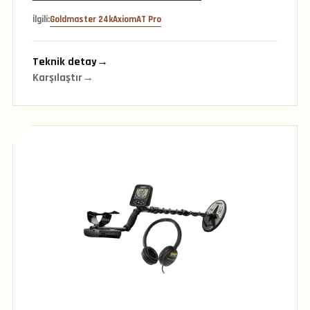
İlgili:
Goldmaster 24k
Axiom
AT Pro
Teknik detay
→
Karşılaştır
→